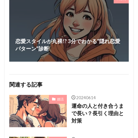
恋愛スタイルが丸裸!? 3分でわかる“隠れ恋愛
パターン”診断
関連する記事
20240614
婚活
運命の人と付き合うま
で長い？長引く理由と
対策