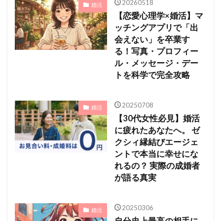
20260518
婚活
【恋愛心理学×婚活】マ
ッチングアプリで「出
会えない」を卒業す
る！写真・プロフィー
ル・メッセージ・デー
トを科学で完全攻略
20250708
婚活
【30代女性必見】婚活
に疲れたあなたへ。 ゼ
クシィ縁結びエージェ
ントで本当に幸せにな
れるの？ 実際の成婚者
が語る真実
20250306
婚活
自分史上最高の相手に