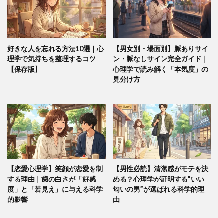
好きな人を忘れる方法10選｜心
【男女別・場面別】脈ありサイ
理学で気持ちを整理するコツ
ン・脈なしサイン完全ガイド｜
【保存版】
心理学で読み解く「本気度」の
見分け方
【恋愛心理学】笑顔が恋愛を制
【男性必読】清潔感がモテを決
する理由｜歯の白さが「好感
める？心理学が証明する”いい
度」と「若見え」に与える科学
匂いの男”が選ばれる科学的理
的影響
由