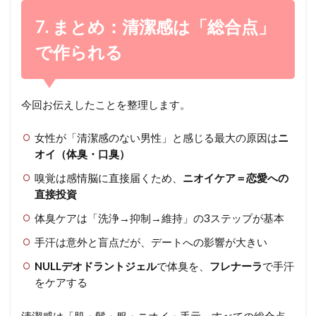
7. まとめ：清潔感は「総合点」
で作られる
今回お伝えしたことを整理します。
女性が「清潔感のない男性」と感じる最大の原因は
ニ
オイ（体臭・口臭）
嗅覚は感情脳に直接届くため、
ニオイケア＝恋愛への
直接投資
体臭ケアは「洗浄→抑制→維持」の3ステップが基本
手汗は意外と盲点だが、デートへの影響が大きい
NULLデオドラントジェル
で体臭を、
フレナーラ
で手汗
をケアする
清潔感は「肌・髪・服・ニオイ・手元」すべての総合点