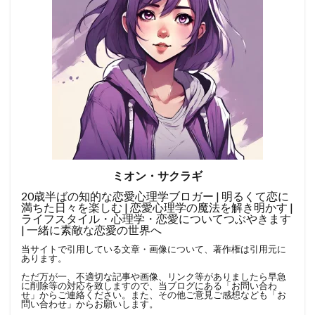
ミオン・サクラギ
20歳半ばの知的な恋愛心理学ブロガー | 明るくて恋に
満ちた日々を楽しむ | 恋愛心理学の魔法を解き明かす |
ライフスタイル・心理学・恋愛についてつぶやきます
| 一緒に素敵な恋愛の世界へ
当サイトで引用している文章・画像について、著作権は引用元に
あります。
ただ万が一、不適切な記事や画像、リンク等がありましたら早急
に削除等の対応を致しますので、当ブログにある「
お問い合わ
せ
」からご連絡ください。また、その他ご意見ご感想なども「
お
問い合わせ
」からお願いします。