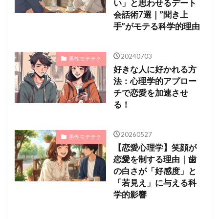
い」と思わせるデート
会話術7選｜”聞き上
手”がモテる科学的理由
20240703
男性モテテク
好きな人に好かれる方
法：心理学的アプロー
チで恋愛を加速させ
る！
20260527
男性モテテク
【恋愛心理学】笑顔が
恋愛を制する理由｜歯
の白さが「好感度」と
「若見え」に与える科
学的影響