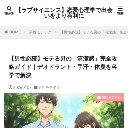
カテゴリー
【ラブサイエンス】恋愛心理学で出会
いをより有利に
HOME
男性モテテク
【男性必読】モテる男の「清潔感」完全
検索
【男性必読】モテる男の「清潔感」完全攻
略ガイド｜デオドラント・手汗・体臭を科
学で解決
20260407
男性モテテク
男性モテテク