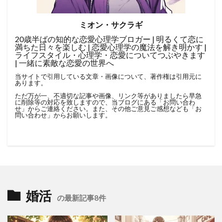
ミオン・サクラギ
20歳半ばの知的な恋愛心理学ブロガー | 明るくて恋に
満ちた日々を楽しむ | 恋愛心理学の魔法を解き明かす |
ライフスタイル・心理学・恋愛についてつぶやきます
| 一緒に素敵な恋愛の世界へ
当サイトで引用している文章・画像について、著作権は引用元に
あります。
ただ万が一、不適切な記事や画像、リンク等がありましたら早急
に削除等の対応を致しますので、当ブログにある「
お問い合わ
せ
」からご連絡ください。また、その他ご意見ご感想なども「
お
問い合わせ
」からお願いします。
婚活
の最新記事8件