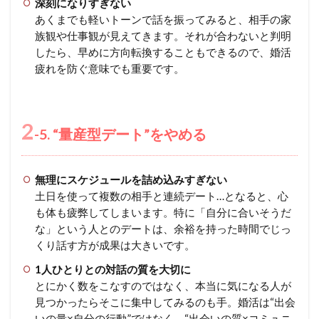
深刻になりすぎない
あくまでも軽いトーンで話を振ってみると、相手の家
族観や仕事観が見えてきます。それが合わないと判明
したら、早めに方向転換することもできるので、婚活
疲れを防ぐ意味でも重要です。
2
-5. “量産型デート”をやめる
無理にスケジュールを詰め込みすぎない
土日を使って複数の相手と連続デート…となると、心
も体も疲弊してしまいます。特に「自分に合いそうだ
な」という人とのデートは、余裕を持った時間でじっ
くり話す方が成果は大きいです。
1人ひとりとの対話の質を大切に
とにかく数をこなすのではなく、本当に気になる人が
見つかったらそこに集中してみるのも手。婚活は“出会
いの量×自分の行動”ではなく、“出会いの質×コミュニ