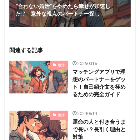
“合わない婚活”をやめたら幸せが加速し
た!? 意外な視点のパートナー探し
関連する記事
20250316
婚活
マッチングアプリで理
想のパートナーをゲッ
ト！自己紹介文を極め
るための完全ガイド
20240614
婚活
運命の人と付き合うま
で長い？長引く理由と
対策