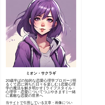
ミオン・サクラギ
20歳半ばの知的な恋愛心理学ブロガー | 明
るくて恋に満ちた日々を楽しむ | 恋愛心理
学の魔法を解き明かす | ライフスタイル・
心理学・恋愛についてつぶやきます | 一緒
に素敵な恋愛の世界へ
当サイトで引用している文章・画像につい