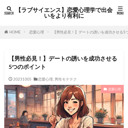
カテゴリー
【ラブサイエンス】恋愛心理学で出会
いをより有利に
HOME
恋愛心理
【男性必見！】デートの誘いを成功させる5
検索
【男性必見！】デートの誘いを成功させる
5つのポイント
20231005
恋愛心理
,
男性モテテク
恋愛心理